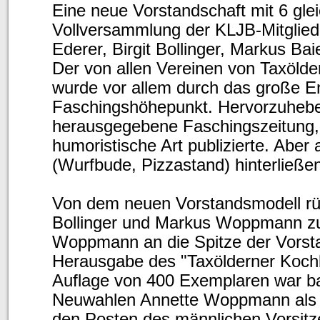
Eine neue Vorstandschaft mit 6 gle
Vollversammlung der KLJB-Mitglie
Ederer, Birgit Bollinger, Markus B
Der von allen Vereinen von Taxölde
wurde vor allem durch das große E
Faschingshöhepunkt. Hervorzuheben
herausgegebene Faschingszeitung, 
humoristische Art publizierte. Aber
(Wurfbude, Pizzastand) hinterließen
Von dem neuen Vorstandsmodell rüc
Bollinger und Markus Woppmann zu
Woppmann an die Spitze der Vorsta
Herausgabe des "Taxölderner Kochb
Auflage von 400 Exemplaren war bal
Neuwahlen Annette Woppmann als V
den Posten des männlichen Vorsitz